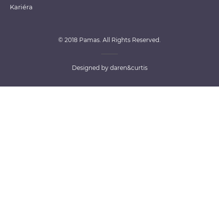
Kariéra
© 2018 Pamas. All Rights Reserved.
Designed by
daren&curtis