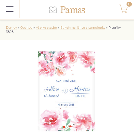
Domov
»
Obchod
»
Vše ke svatbě
»
Etikety na láhve a samolepky
»
Pivoňky
3808