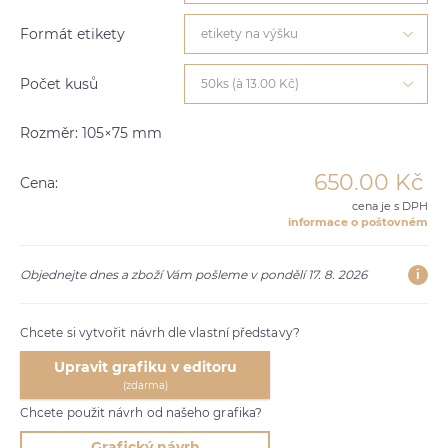
Formát etikety
etikety na výšku
Počet kusů
50ks (à 13.00 Kč)
Rozměr: 105×75 mm
650.00
Kč
Cena:
cena je s DPH
informace o poštovném
i
Objednejte dnes a zboží Vám pošleme v pondělí 17. 8. 2026
Chcete si vytvořit návrh dle vlastní představy?
Upravit grafiku v editoru
(zdarma)
Chcete použit návrh od našeho grafika?
Grafický návrh