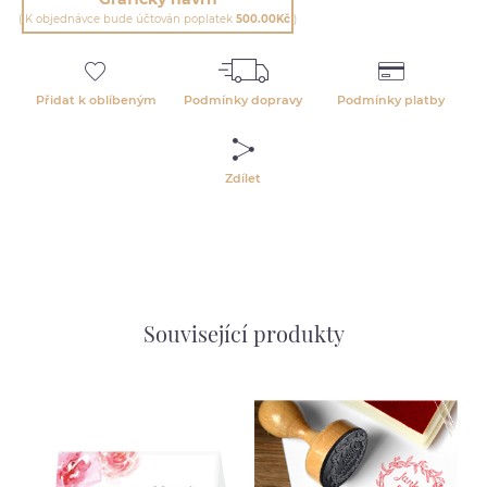
( K objednávce bude účtován poplatek
500.00Kč
)
Přidat k oblíbeným
Podmínky dopravy
Podmínky platby
Zdílet
Související produkty