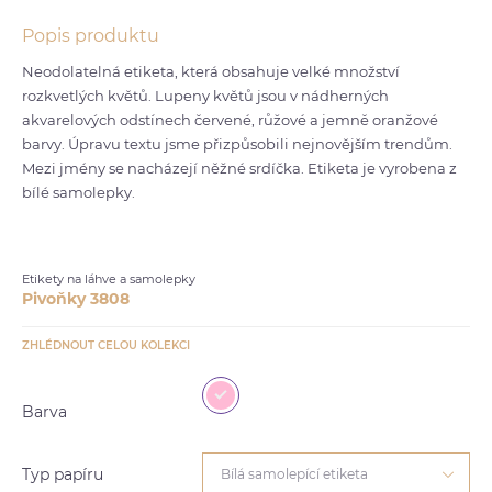
Popis produktu
Neodolatelná etiketa, která obsahuje velké množství
rozkvetlých květů. Lupeny květů jsou v nádherných
akvarelových odstínech červené, růžové a jemně oranžové
barvy. Úpravu textu jsme přizpůsobili nejnovějším trendům.
Mezi jmény se nacházejí něžné srdíčka. Etiketa je vyrobena z
bílé samolepky.
Etikety na láhve a samolepky
Pivoňky 3808
ZHLÉDNOUT CELOU KOLEKCI
Barva
Typ papíru
Bílá samolepící etiketa