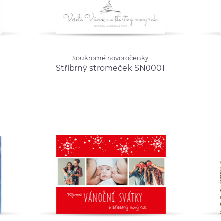
Soukromé novoročenky
Soukro
Soukromé novoročenky
.00 Kč
Stříbrný stromeček
Vesel
Stříbrný stromeček SN0001
SN0001
od 12.00 Kč