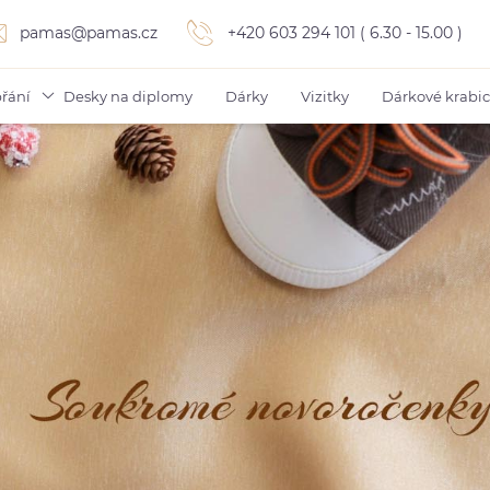
pamas@pamas.cz
+420 603 294 101 ( 6.30 - 15.00 )
řání
Desky na diplomy
Dárky
Vizitky
Dárkové krabi