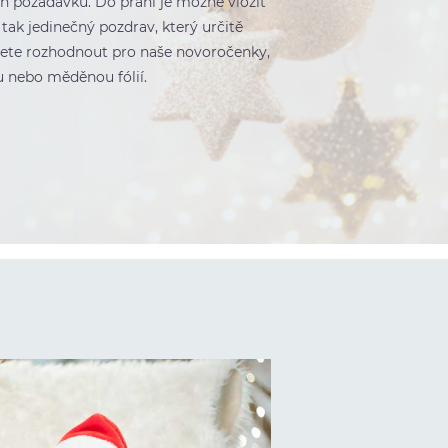
ch požadavků. Do přání je možné vložit
t tak jedinečný pozdrav, který určitě
žete rozhodnout pro naše novoročenky,
ou nebo měděnou fólií.