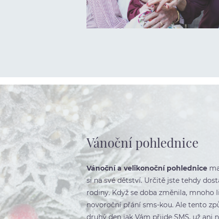
Vánoční pohlednice
Vánoční a velikonoční pohlednice
maj
si na své dětství. Určitě jste tehdy do
rodiny. Když se doba změnila, mnoho li
novoroční přání sms-kou. Ale tento zp
druhý den jak Vám přijde SMS, už ani n