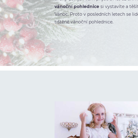
vánoční pohlednice
si vystavíte a těš
Vánoc. Proto v posledních letech se lidé
tištěné vánoční pohlednice.