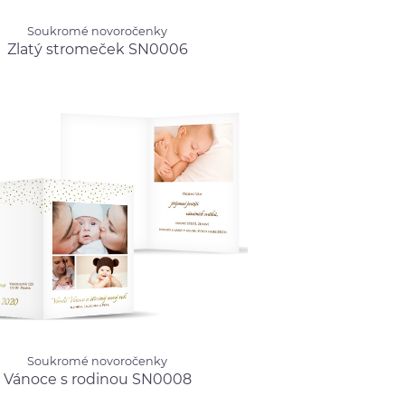
mé novoročenky
Soukromé novoročenky
 stromeček SN0006
od 17.00 Kč
Zlatý stromeček SN0006
mé novoročenky
Soukromé novoročenky
e s rodinou SN0008
od 28.00 Kč
Vánoce s rodinou SN0008