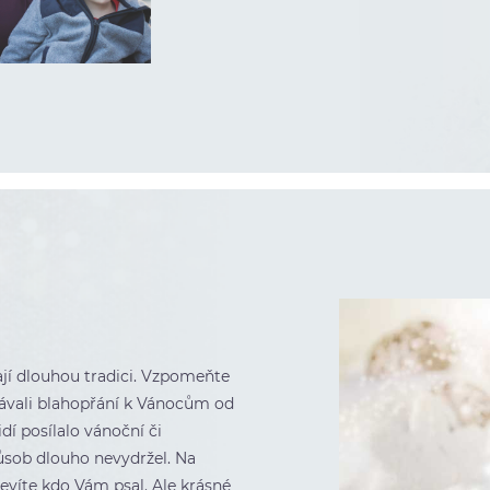
í dlouhou tradici. Vzpomeňte
stávali blahopřání k Vánocům od
dí posílalo vánoční či
ůsob dlouho nevydržel. Na
evíte kdo Vám psal. Ale krásné