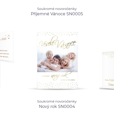
Soukromé novoročenky
Soukro
Soukromé novoročenky
.00 Kč
Příjemné Vánoce SN0005
od 12.00 Kč
Zlatý
Příjemné Vánoce SN0005
Soukromé novoročenky
Soukro
Soukromé novoročenky
.00 Kč
Nový rok SN0004
od 17.00 Kč
Vánoc
Nový rok SN0004