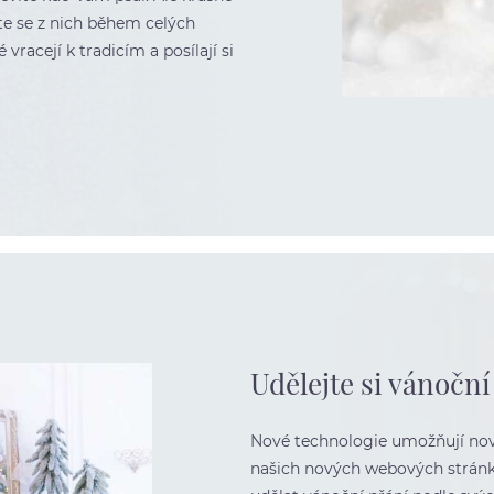
íte se z nich během celých
 vracejí k tradicím a posílají si
Udělejte si vánoční 
Nové technologie umožňují no
našich nových webových stránká