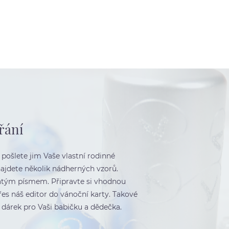
řání
pošlete jim Vaše vlastní rodinné
najdete několik nádherných vzorů.
 zlatým písmem. Připravte si vhodnou
přes náš editor do vánoční karty. Takové
 dárek pro Vaši babičku a dědečka.