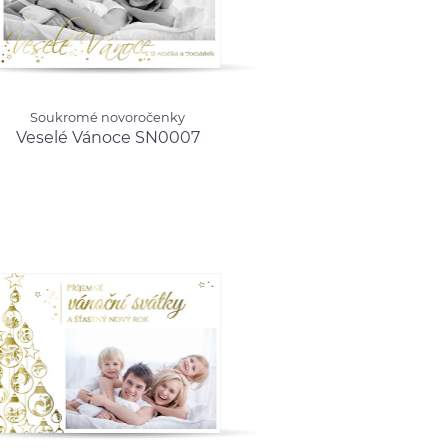
mé novoročenky
Soukromé novoročenky
é Vánoce SN0007
od 17.00 Kč
Veselé Vánoce SN0007