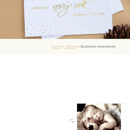
Domov
»
Obchod
»
Soukromé novoročenky