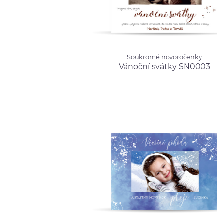
Soukromé novoročenky
Soukromé novoročenky
Vánoční svátky SN0003
od 12
Vánoční svátky SN0003