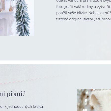
udělat vánoční přání podle svý
fotografii Vaší rodiny a vytvoři
potěší Vaše blízké. Nebo se mů
tištěné originál zlatou, stříbrn
ční přání?
kolik jednoduchých kroků: