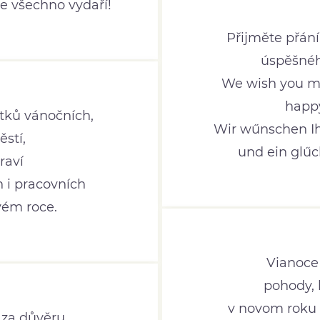
e všechno vydaří!
Přijměte přán
úspěšnéh
We wish you m
happ
átků vánočních,
Wir wűnschen I
stí,
und ein glűc
raví
 i pracovních
ém roce.
Vianoce 
pohody, 
v novom roku v
za důvěru,