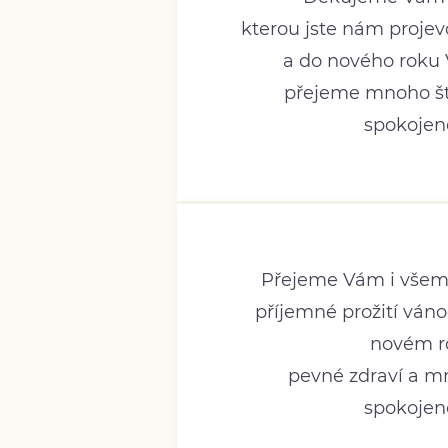
kterou jste nám projev
a do nového roku
přejeme mnoho ště
spokojeno
Přejeme Vám i všem
příjemné prožití váno
novém r
pevné zdraví a mn
spokojeno