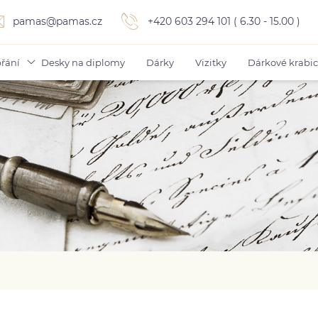
pamas@pamas.cz
+420 603 294 101 ( 6.30 - 15.00 )
řání
Desky na diplomy
Dárky
Vizitky
Dárkové krabi