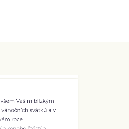
 všem Vašim blízkým
í vánočních svátků a v
vém roce
í a mnoho štěstí a