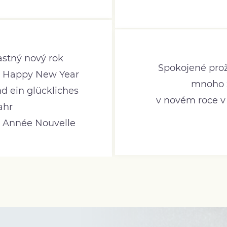
astný nový rok
Spokojené prož
a Happy New Year
mnoho z
 ein glückliches
v novém roce v 
ahr
 Année Nouvelle