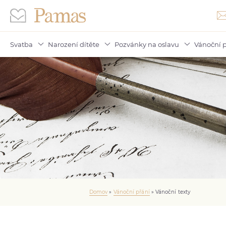
Svatba
Narození dítěte
Pozvánky na oslavu
Vánoční p
Domov
»
Vánoční přání
»
Vánoční texty