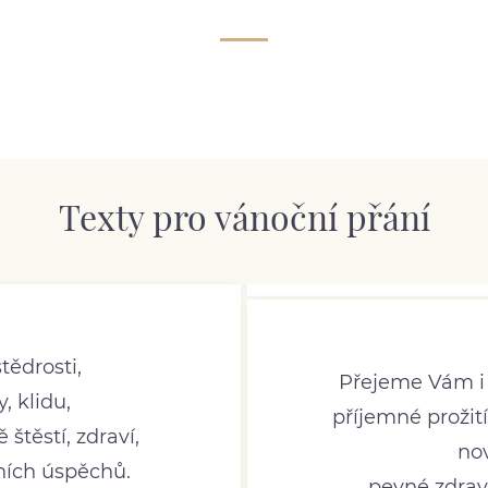
Texty pro vánoční přání
tědrosti,
Přejeme Vám i
, klidu,
příjemné prožit
štěstí, zdraví,
no
ních úspěchů.
pevné zdrav