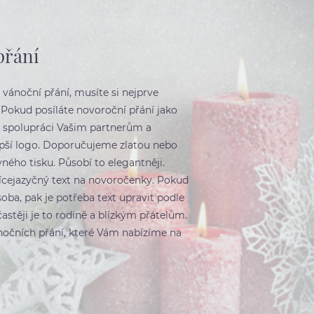
přání
 vánoční přání, musíte si nejprve
 Pokud posíláte novoroční přání jako
za spolupráci Vašim partnerům a
epší logo. Doporučujeme zlatou nebo
evného tisku. Působí to elegantněji.
vícejazyčný text na novoročenky. Pokud
oba, pak je potřeba text upravit podle
častěji je to rodině a blízkým přátelům.
ánočních přání, které Vám nabízíme na