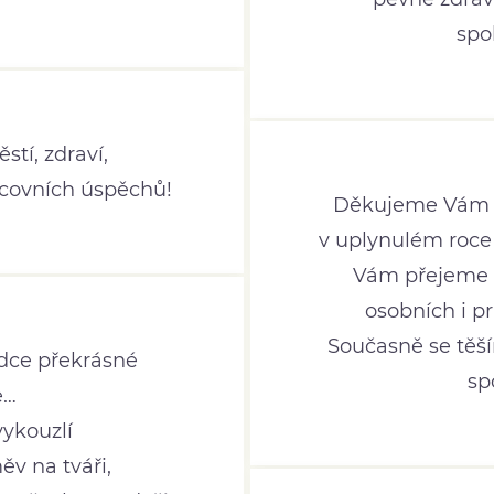
spo
stí, zdraví,
covních úspěchů!
Děkujeme Vám z
v uplynulém roce
Vám přejeme h
osobních i p
Současně se těš
dce překrásné
sp
e…
vykouzlí
měv na tváři,