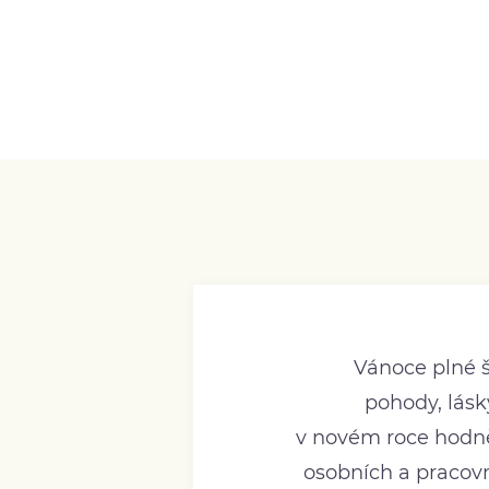
Vánoce plné š
pohody, lásky
v novém roce hodně 
osobních a pracov