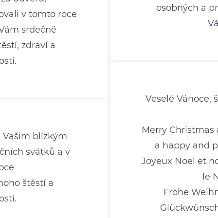
osobných a p
ovali v tomto roce
Vá
 Vám srdečně
stí, zdraví a
sti.
Veselé Vánoce, 
Merry Christmas 
 Vašim blízkým
a happy and p
čních svátků a v
Joyeux Noël et n
oce
le 
oho štěstí a
Frohe Weihn
sti.
Glückwünsch