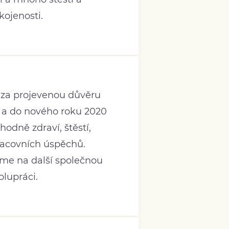
kojenosti.
a projevenou důvěru
 a do nového roku 2020
odně zdraví, štěstí,
racovních úspěchů.
íme na další společnou
olupráci.