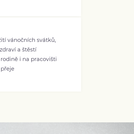
ití vánočních svátků,
draví a štěstí
rodině i na pracovišti
přeje