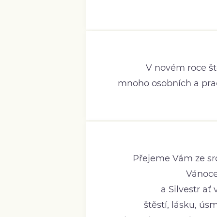
V novém roce ště
mnoho osobních a pra
Přejeme Vám ze sr
Vánoc
a Silvestr ať 
štěstí, lásku, ús