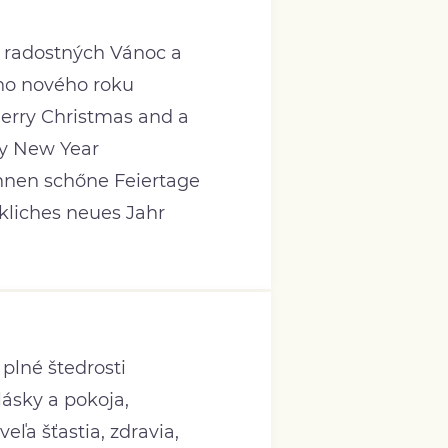
í radostných Vánoc a
o nového roku
erry Christmas and a
y New Year
hnen schőne Feiertage
kliches neues Jahr
plné štedrosti
lásky a pokoja,
eľa šťastia, zdravia,