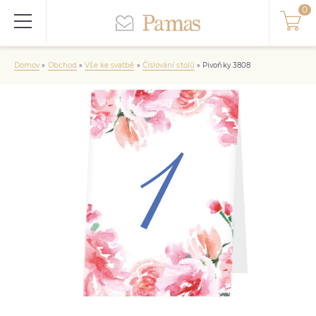
Domov
»
Obchod
»
Vše ke svatbě
»
Číslování stolů
»
Pivoňky 3808