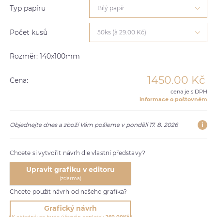
Typ papíru
Bílý papír
Počet kusů
50ks (à 29.00 Kč)
Rozměr: 140x100mm
1450.00
Kč
Cena:
cena je s DPH
informace o poštovném
i
Objednejte dnes a zboží Vám pošleme v pondělí 17. 8. 2026
Chcete si vytvořit návrh dle vlastní představy?
Upravit grafiku v editoru
(zdarma)
Chcete použit návrh od našeho grafika?
Grafický návrh