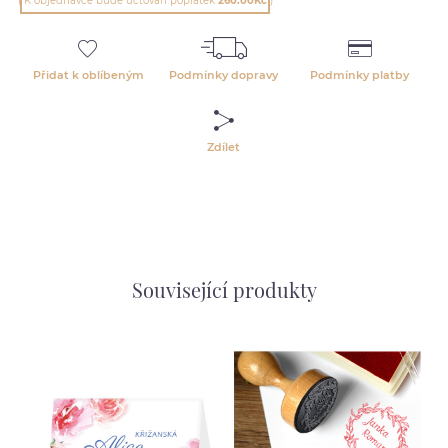
( K objednávce bude účtován poplatek
260.00Kč
)
Přidat k oblíbeným
Podmínky dopravy
Podmínky platby
Zdílet
Související produkty