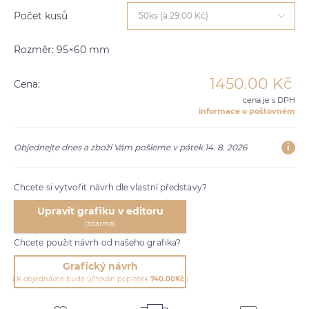
Počet kusů
50ks (à 29.00 Kč)
Rozměr: 95×60 mm
1450.00
Kč
Cena:
cena je s DPH
informace o poštovném
i
Objednejte dnes a zboží Vám pošleme v pátek 14. 8. 2026
Chcete si vytvořit návrh dle vlastní představy?
Upravit grafiku v editoru
(zdarma)
Chcete použit návrh od našeho grafika?
Grafický návrh
( K objednávce bude účtován poplatek
740.00Kč
)