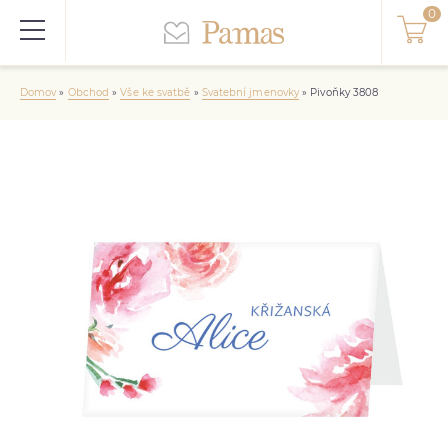
Domov
»
Obchod
»
Vše ke svatbě
»
Svatební jmenovky
»
Pivoňky 3808