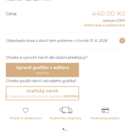
440.00
Kč
Cena:
cena je s DPH
informace o poštovném
i
Objednejte dnes a zboží Vám pošleme v čtvrtek 13. 8. 2026
Chcete si vytvořit návrh dle vlastní představy?
Upravit grafiku v editoru
(zdarma)
Chcete použit návrh od našeho grafika?
Grafický návrh
( K objednávce bude účtován poplatek
500.00Kč
)
Přidat k oblíbeným
Podmínky dopravy
Podmínky platby