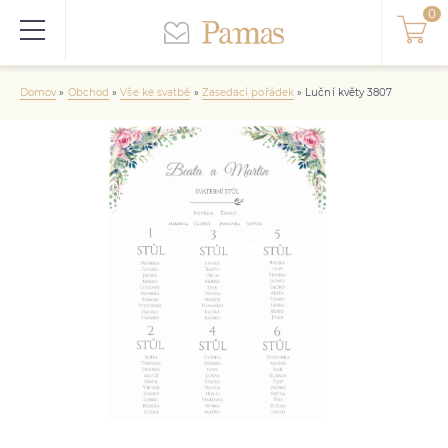
Domov
»
Obchod
»
Vše ke svatbě
»
Zasedací pořádek
»
Luční květy 3807