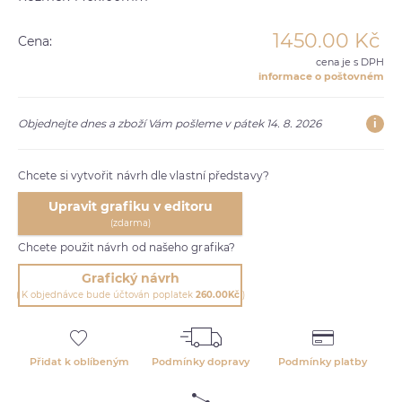
1450.00
Kč
Cena:
cena je s DPH
informace o poštovném
i
Objednejte dnes a zboží Vám pošleme v pátek 14. 8. 2026
Chcete si vytvořit návrh dle vlastní představy?
Upravit grafiku v editoru
(zdarma)
Chcete použit návrh od našeho grafika?
Grafický návrh
( K objednávce bude účtován poplatek
260.00Kč
)
Přidat k oblíbeným
Podmínky dopravy
Podmínky platby