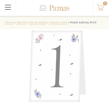
Domov
»
Obchod
»
Vše ke svatbě
»
Číslování stolů
»
Modré květinky 9403